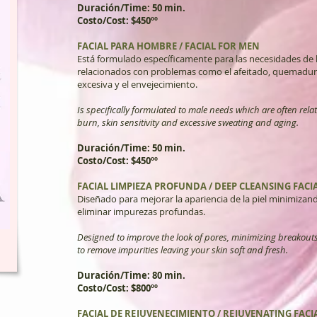
Duración/Time: 50 min.
Costo/Cost: $450ºº
FACIAL PARA HOMBRE / FACIAL FOR MEN
Está formulado específicamente para las necesidades d
relacionados con problemas como el afeitado, quemadura, 
excesiva y el envejecimiento.
Is specifically formulated to male needs which are often rel
burn, skin sensitivity and excessive sweating and aging.
Duración/Time: 50 min.
Costo/Cost: $450ºº
FACIAL LIMPIEZA PROFUNDA / DEEP CLEANSING FACI
Diseñado para mejorar la apariencia de la piel minimizando
eliminar impurezas profundas.
Designed to improve the look of pores, minimizing breakouts 
to remove impurities leaving your skin soft and fresh.
Duración/Time: 80 min.
Costo/Cost: $800ºº
FACIAL DE REJUVENECIMIENTO / REJUVENATING FACI