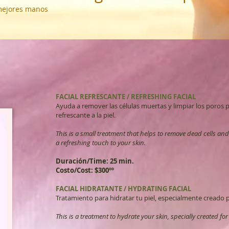
 mejores manos
FACIAL REFRESCANTE / REFRESHING FACIAL
Ayuda a remover las células muertas y limpiar los poros 
refrescante a la piel.
This is a small treatment that helps to remove dead cells and
a refreshing touch to your skin.
Duración/Time: 25 min.
Costo/Cost: $300ºº
FACIAL HIDRATANTE / HYDRATING FACIAL
Tratamiento para hidratar tu piel, especialmente creado p
This is a treatment to hydrate your skin, specially created fo