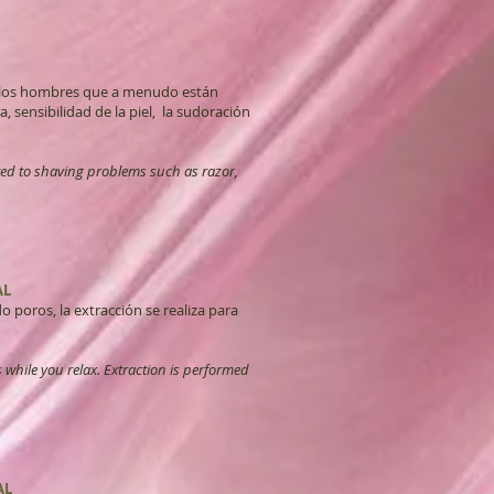
e los hombres que a menudo están
sensibilidad de la piel, la sudoración
ated to shaving problems such as razor,
AL
 poros, la extracción se realiza para
while you relax. Extraction is performed
AL