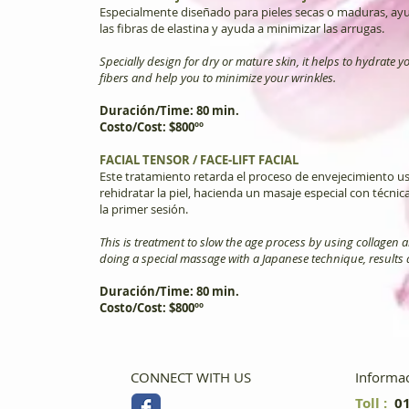
Especialmente diseñado para pieles secas o maduras, ayu
las fibras de elastina y ayuda a minimizar las arrugas.
Specially design for dry or mature skin, it helps to hydrate y
fibers and help you to minimize your wrinkles.
Duración/Time: 80 min.
Costo/Cost: $800ºº
FACIAL TENSOR / FACE-LIFT FACIAL
Este tratamiento retarda el proceso de envejecimiento u
rehidratar la piel, hacienda un masaje especial con técnic
la primer sesión.
This is treatment to slow the age process by using collagen a
doing a special massage with a Japanese technique, results af
Duración/Time: 80 min.
Costo/Cost: $800ºº
CONNECT WITH US
Informac
Toll :
01