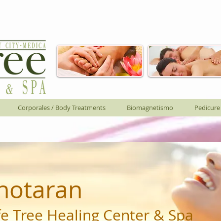
Corporales / Body Treatments
Biomagnetismo
Pedicure
 notaran
ife Tree Healing Center & Spa