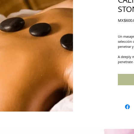
STO
MX$600.
Un masaje
selección 
penetrar y
A deeply m
penetrate 