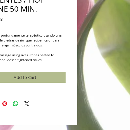
NE 50 MIN.
Price
00
 profundamente terapéutico usando una 
de piedras de rio  que reciben calor para 
 relajar músculos contraídos.
assage using rives Stones heated to 
and loosen tightened tisúes.
Add to Cart