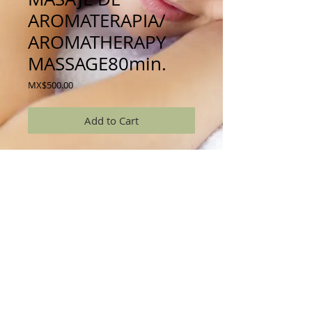
AROMATERAPIA/
AROMATHERAPY
MASSAGE80min.
Price
MX$500.00
Add to Cart
Relajación intensa donde se emplea el arte 
antiguo de la aromaterapia, utilizando una 
mezcla de aceites esenciales  naturales para 
relajar su estado fisico, mental y emocional.
Intense relaxation with this technique   an  
ancient art  using  blends of natural essential 
oils to calm one’s physical, mental and 
emotional states.
© 2026 by Life Tree Healing Center S.C. |
Aviso